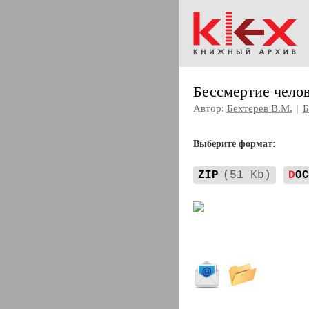
Бессмертие челов
Автор:
Бехтерев В.М.
|
Б
Выберите формат:
ZIP
(51 Kb)
D
OC