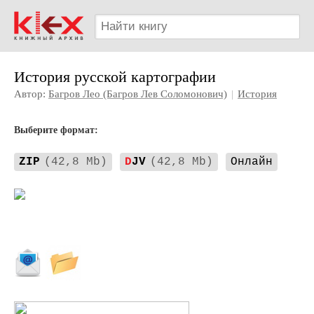
История русской картографии
Автор:
Багров Лео (Багров Лев Соломонович)
|
История
Выберите формат:
ZIP
(42,8 Mb)
D
JV
(42,8 Mb)
Онлайн