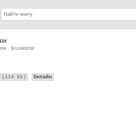
ши
тин
|
Бессмертие
(114 Kb)
Онлайн