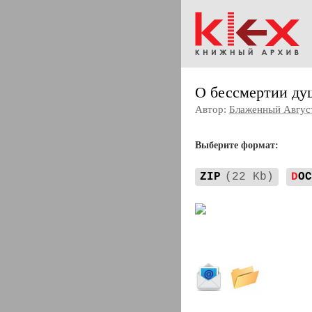
О бессмертии ду
Автор:
Блаженный Авгус
Выберите формат:
ZIP
(22 Kb)
D
OC