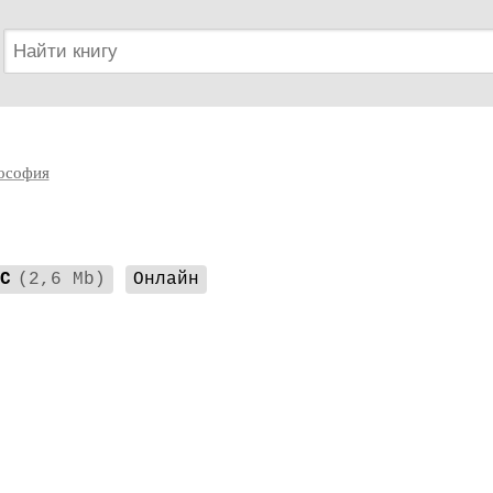
ософия
C
(2,6 Mb)
Онлайн