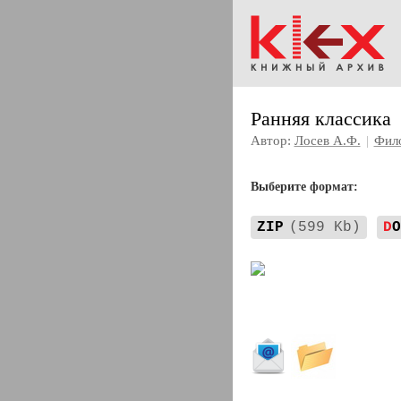
Ранняя классика
Автор:
Лосев А.Ф.
|
Фил
Выберите формат:
ZIP
(599 Kb)
D
O