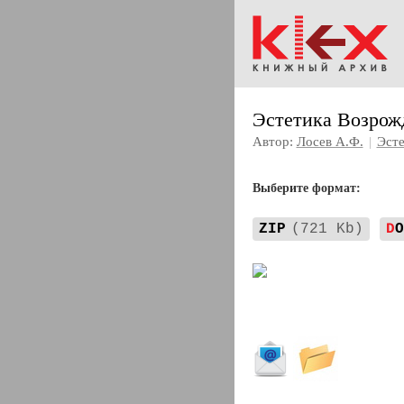
Эстетика Возрож
Автор:
Лосев А.Ф.
|
Эсте
Выберите формат:
ZIP
(721 Kb)
D
O