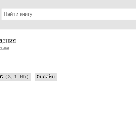
дения
тика
C
(3,1 Mb)
Онлайн