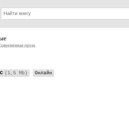
ые
Современная проза
C
(1,5 Mb)
Онлайн