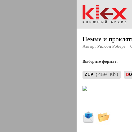
Немые и проклят
Автор:
Уилсон Роберт
|
Выберите формат:
ZIP
(450 Kb)
D
O