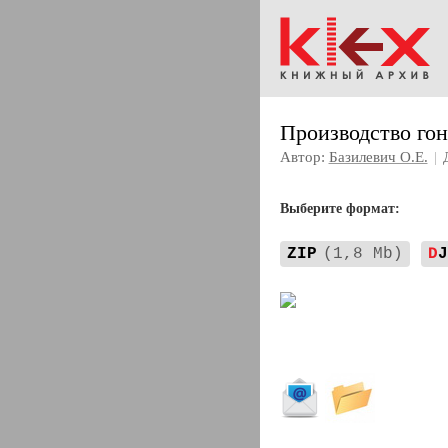
Производство го
Автор:
Базилевич О.Е.
|
Выберите формат:
ZIP
(1,8 Mb)
D
J