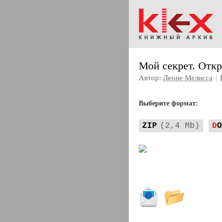
Мой секрет. Откр
Автор:
Леоне Мелисса
|
Выберите формат:
ZIP
(2,4 Mb)
D
O