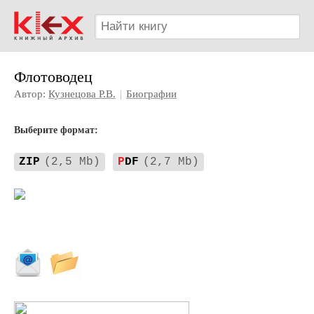
Флотоводец
Автор:
Кузнецова Р.В.
|
Биографии
Выберите формат:
ZIP
(2,5 Mb)
P
DF
(2,7 Mb)