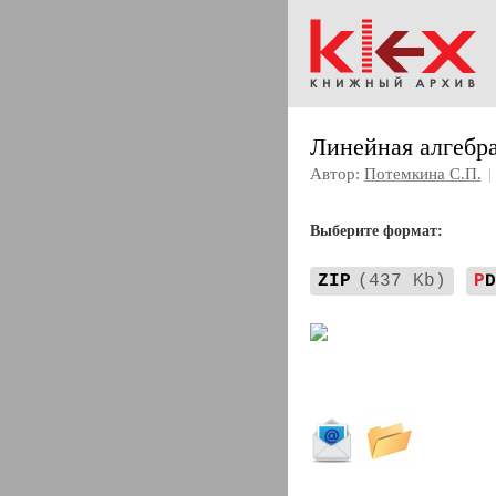
Линейная алгебр
Автор:
Потемкина С.П.
|
Выберите формат:
ZIP
(437 Kb)
P
D