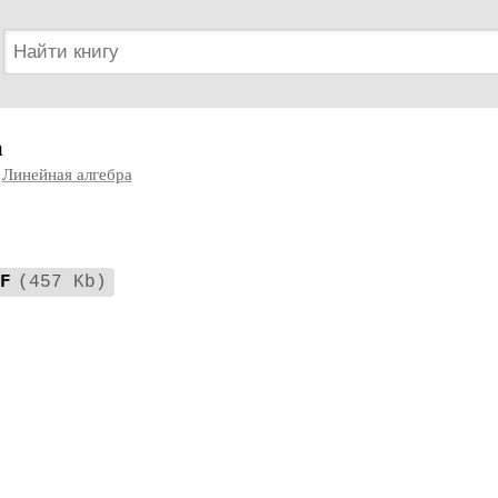
а
Линейная алгебра
F
(457 Kb)