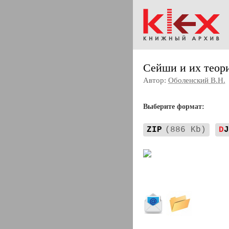
Сейши и их теор
Автор:
Оболенский В.Н.
Выберите формат:
ZIP
(886 Kb)
D
J