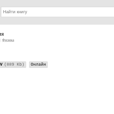
ия
|
Физика
V
(889 Kb)
Онлайн