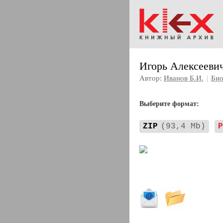
Игорь Алексеевич
Автор:
Иванов Б.И.
|
Био
Выберите формат:
ZIP
(93,4 Mb)
P