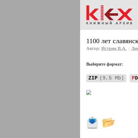
1100 лет славянс
Автор:
Истрин В.А.
|
Ли
Выберите формат:
ZIP
(9,5 Mb)
P
D