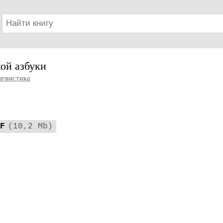
кой азбуки
нгвистика
F
(10,2 Mb)