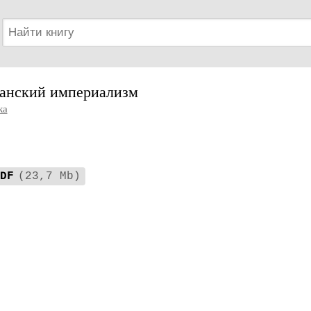
канский империализм
ка
DF
(23,7 Mb)