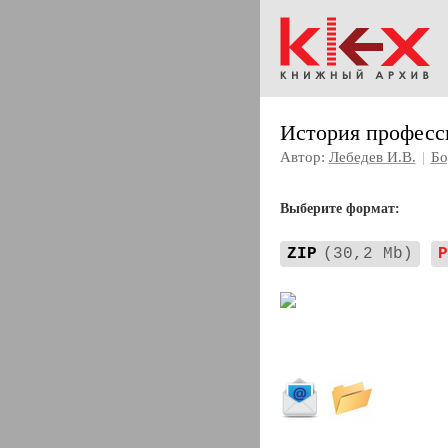
История професс
Автор:
Лебедев И.В.
|
Бо
Выберите формат:
ZIP
(30,2 Mb)
P