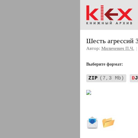
Шесть агрессий 
Автор:
Миличевич П.Ч.
|
Выберите формат:
ZIP
(7,3 Mb)
D
J