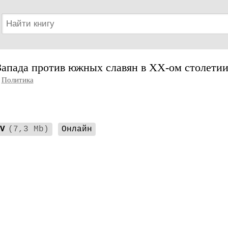
Запада против южных славян в XX-ом столети
Политика
V
(7,3 Mb)
Онлайн