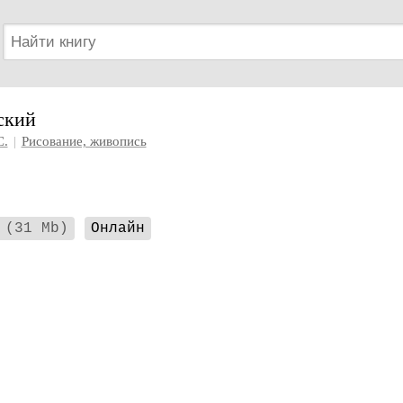
ский
С.
|
Рисование, живопись
(31 Mb)
Онлайн