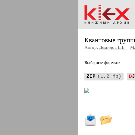
Квантовые групп
Автор:
Демидов Е.Е.
|
Ма
Выберите формат:
ZIP
(1,2 Mb)
D
J