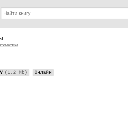
ы
тематика
V
(1,2 Mb)
Онлайн