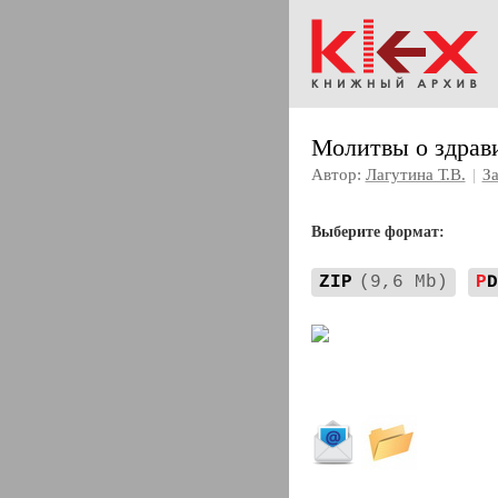
Молитвы о здрав
Автор:
Лагутина Т.В.
|
З
Выберите формат:
ZIP
(9,6 Mb)
P
D