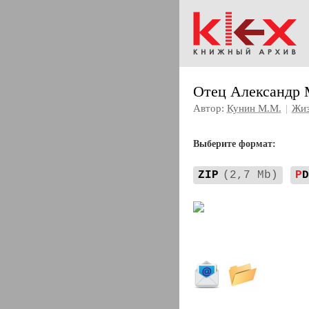
Отец Александр 
Автор:
Кунин М.М.
|
Жиз
Выберите формат:
ZIP
(2,7 Mb)
P
D