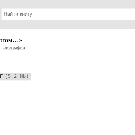
богом…»
|
Биографии
F
(5,2 Mb)