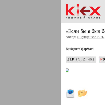
«Если бы я был 
Автор:
Шкунденков В.Н.
Выберите формат:
ZIP
(5,2 Mb)
P
D