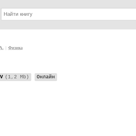
А.
|
Физика
V
(1,2 Mb)
Онлайн