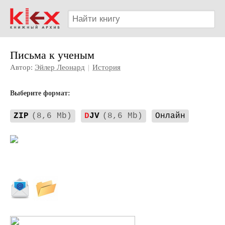
Письма к ученым
Автор:
Эйлер Леонард
|
История
Выберите формат:
ZIP
(8,6 Mb)
D
JV
(8,6 Mb)
Онлайн