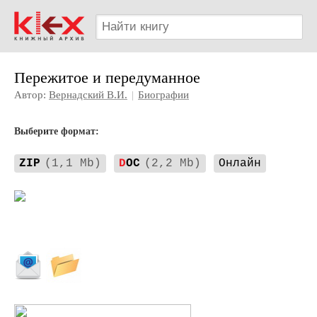
Пережитое и передуманное
Автор:
Вернадский В.И.
|
Биографии
Выберите формат:
ZIP
(1,1 Mb)
D
OC
(2,2 Mb)
Онлайн