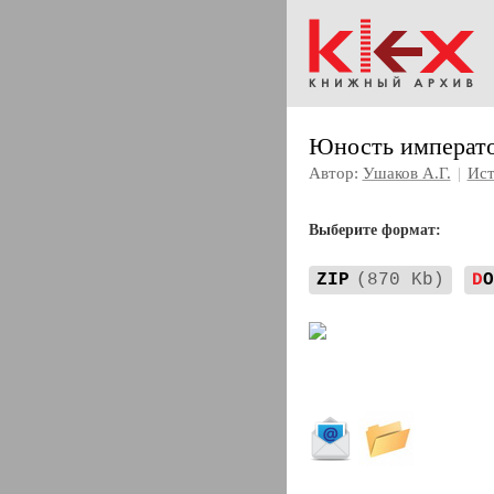
Юность императ
Автор:
Ушаков А.Г.
|
Ист
Выберите формат:
ZIP
(870 Kb)
D
O