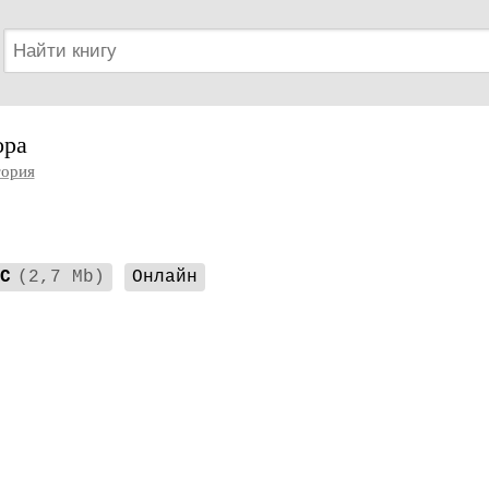
ора
ория
C
(2,7 Mb)
Онлайн