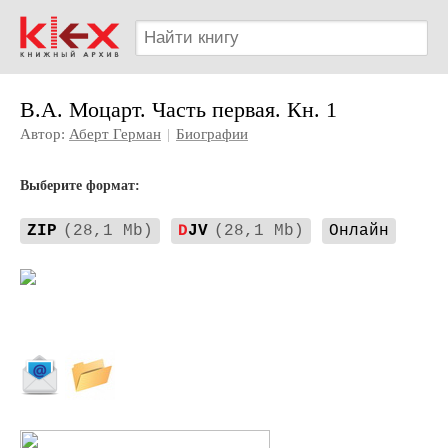
В.А. Моцарт. Часть первая. Кн. 1
Автор:
Аберт Герман
|
Биографии
Выберите формат:
ZIP
(28,1 Mb)
D
JV
(28,1 Mb)
Онлайн