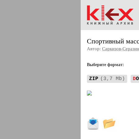
Спортивный мас
Автор:
Саркизов-Серазин
Выберите формат:
ZIP
(3,7 Mb)
D
O