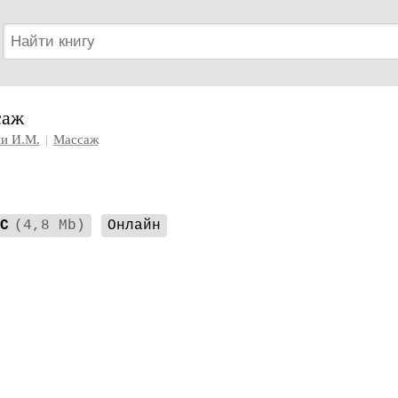
саж
и И.М.
|
Массаж
C
(4,8 Mb)
Онлайн