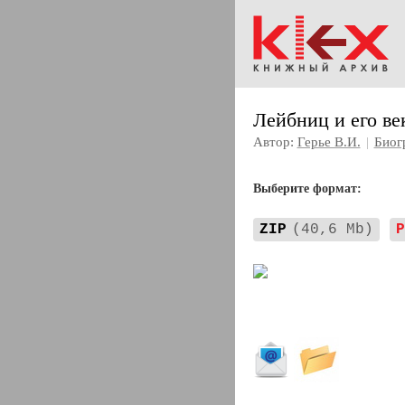
Лейбниц и его ве
Автор:
Герье В.И.
|
Биог
Выберите формат:
ZIP
(40,6 Mb)
P