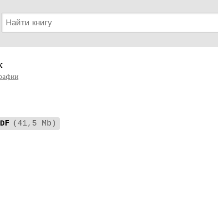
к
рафии
DF
(41,5 Mb)