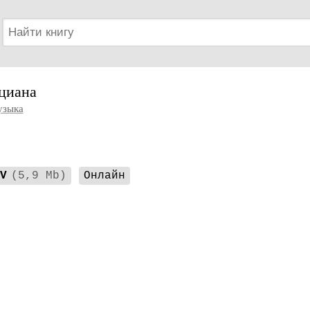
циана
зыка
V
(5,9 Mb)
Онлайн