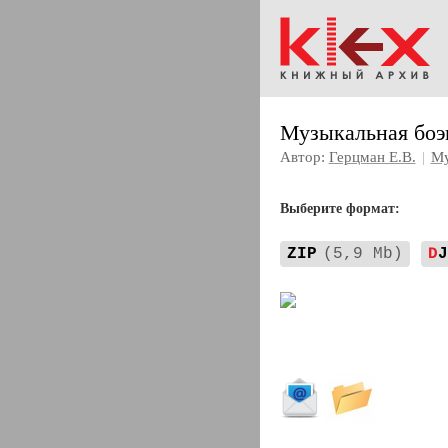
Музыкальная боэ
Автор:
Герцман Е.В.
|
Му
Выберите формат:
ZIP
(5,9 Mb)
D
J