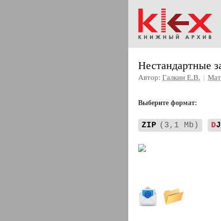
Нестандартные за
Автор:
Галкин Е.В.
|
Мат
Выберите формат:
ZIP
(3,1 Mb)
D
J