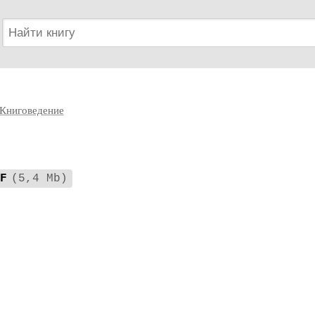
Книговедение
F
(5,4 Mb)