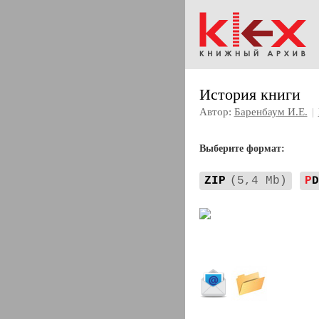
История книги
Автор:
Баренбаум И.Е.
|
Выберите формат:
ZIP
(5,4 Mb)
P
D